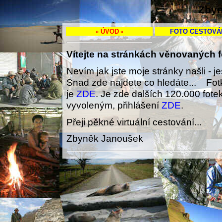
Zbyn
ÚVOD
FOTO CESTOVÁ
»
«
Vítejte na stránkách věnovaných f
Nevím jak jste moje stránky našli - 
Snad zde najdete co hledáte... Fotky
je
ZDE
. Je zde dalších 120.000 fotek
vyvoleným, přihlášení
ZDE
.
Přeji pěkné virtuální cestování...
Zbyněk Janoušek